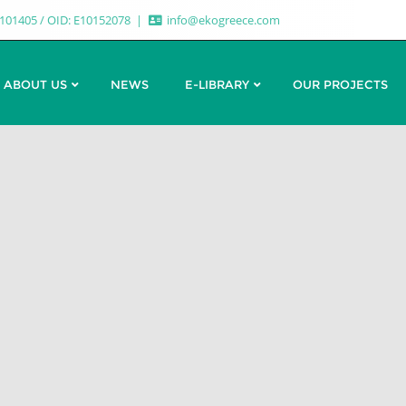
7101405 / OID: E10152078
info@ekogreece.com
ABOUT US
NEWS
E-LIBRARY
OUR PROJECTS